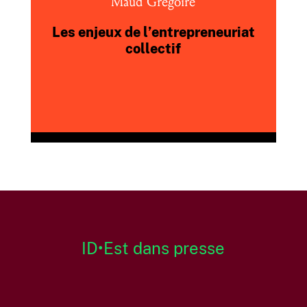
Maud Grégoire
Les enjeux de l’entrepreneuriat
collectif
ID•Est dans presse