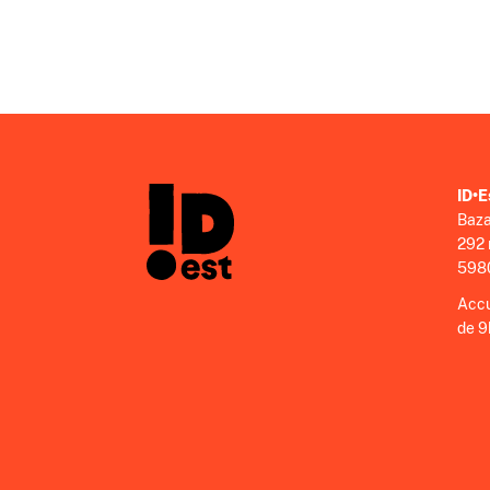
ID•E
Baza
292 
5980
Accu
de 9