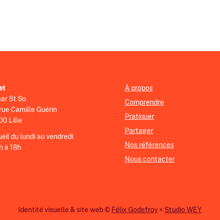
st
À propos
ar St So
Comprendre
rue Camille Guérin
Pratiquer
0 Lille
Partager
eil du lundi au vendredi
Nos références
h à 18h
Nous contacter
Identité visuelle & site web ©
Félix Godefroy
×
Studio WEY